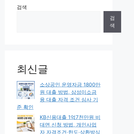
검색
검
색
최신글
소상공인 운영자금 1800만
원 대출 방법, 삼성미소금
융 대출 자격 조건 심사 기
준 확인
KB신용대출 1억7천만원 비
대면 신청 방법, 개인사업
자 자격조건·한도·상환방식