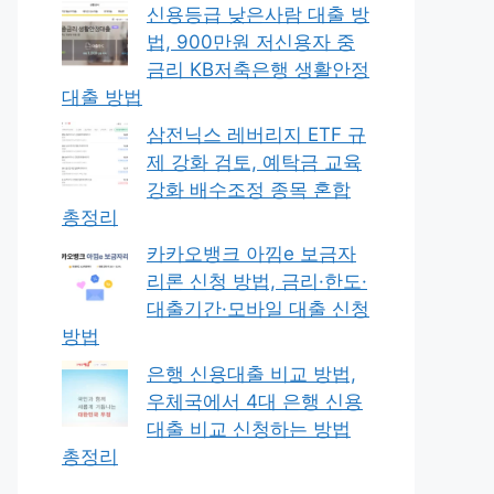
신용등급 낮은사람 대출 방
법, 900만원 저신용자 중
금리 KB저축은행 생활안정
대출 방법
삼전닉스 레버리지 ETF 규
제 강화 검토, 예탁금 교육
강화 배수조정 종목 혼합
총정리
카카오뱅크 아낌e 보금자
리론 신청 방법, 금리·한도·
대출기간·모바일 대출 신청
방법
은행 신용대출 비교 방법,
우체국에서 4대 은행 신용
대출 비교 신청하는 방법
총정리