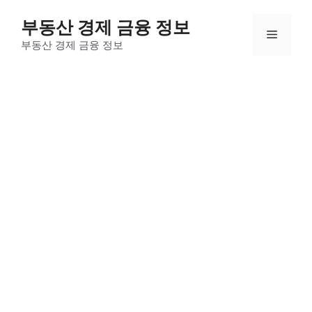
컨
부동산 경제 금융 정보
텐
메
츠
부동산 경제 금융 정보
로
뉴
건
너
뛰
기