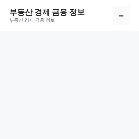
컨
부동산 경제 금융 정보
텐
메
츠
부동산 경제 금융 정보
로
뉴
건
너
뛰
기