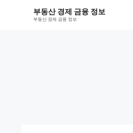
컨
부동산 경제 금융 정보
텐
츠
부동산 경제 금융 정보
로
건
너
뛰
기