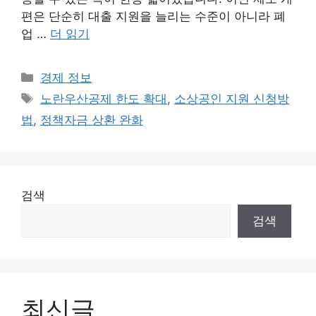
편은 단순히 대출 지원을 늘리는 수준이 아니라 폐
업 …
더 읽기
카
경제 정보
테
태
노란우산공제 한도 확대
,
소상공인 지원 신청방
고
그
법
,
정책자금 상환 완화
리
검색
검색
최신글