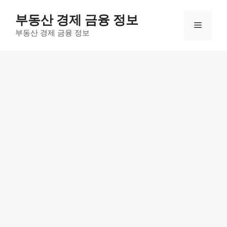
컨
부동산 경제 금융 정보
텐
메
츠
부동산 경제 금융 정보
로
뉴
건
너
뛰
기