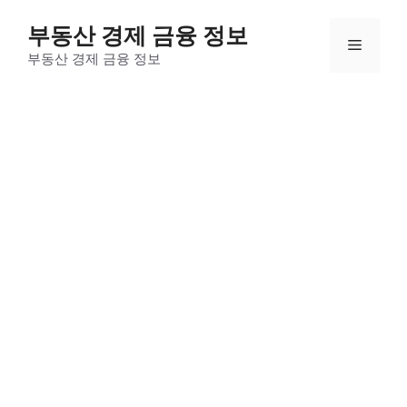
컨
부동산 경제 금융 정보
텐
메
츠
부동산 경제 금융 정보
로
뉴
건
너
뛰
기