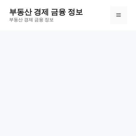
컨
부동산 경제 금융 정보
텐
메
츠
부동산 경제 금융 정보
로
뉴
건
너
뛰
기