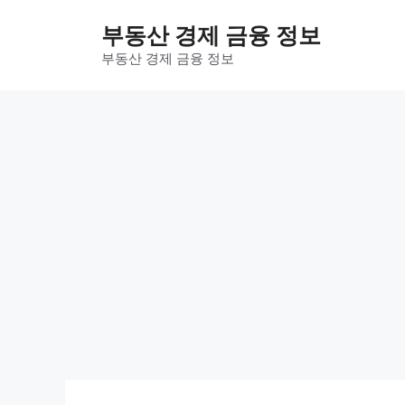
컨
부동산 경제 금융 정보
텐
츠
부동산 경제 금융 정보
로
건
너
뛰
기