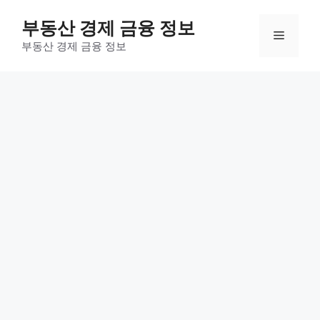
컨
부동산 경제 금융 정보
텐
메
츠
부동산 경제 금융 정보
로
뉴
건
너
뛰
기