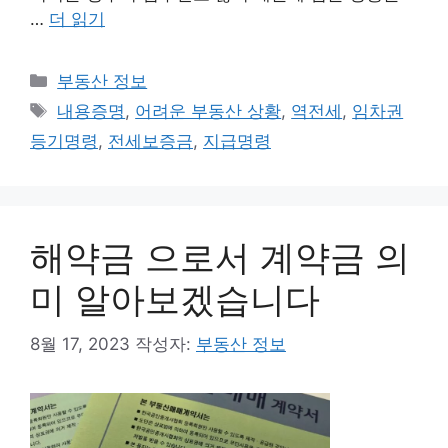
…
더 읽기
카
부동산 정보
테
태
내용증명
,
어려운 부동산 상황
,
역전세
,
임차권
고
그
등기명령
,
전세보증금
,
지급명령
리
해약금 으로서 계약금 의
미 알아보겠습니다
8월 17, 2023
작성자:
부동산 정보