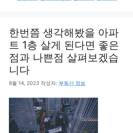
고
그
리
한번쯤 생각해봤을 아파
트 1층 살게 된다면 좋은
점과 나쁜점 살펴보겠습
니다
8월 14, 2023
작성자:
부동산 정보