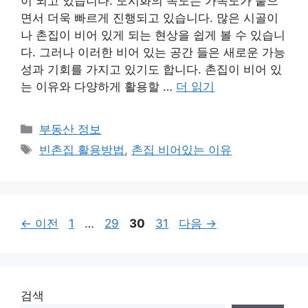
이 되고 있습니다. 도시화의 속도는 가속도가 붙으
면서 더욱 빠르게 진행되고 있습니다. 많은 시골이
나 촌집이 비어 있게 되는 현상을 쉽게 볼 수 있습니
다. 그러나 이러한 비어 있는 공간 들은 새로운 가능
성과 기회를 가지고 있기도 합니다. 촌집이 비어 있
는 이유와 다양하게 활용할 …
더 읽기
카
부동산 정보
테
태
빈촌집 활용방법
,
촌집 비어있는 이유
고
그
리
페
페
페
페
←
이전
1
…
29
30
31
다음
→
이
이
이
이
지
지
지
지
검색