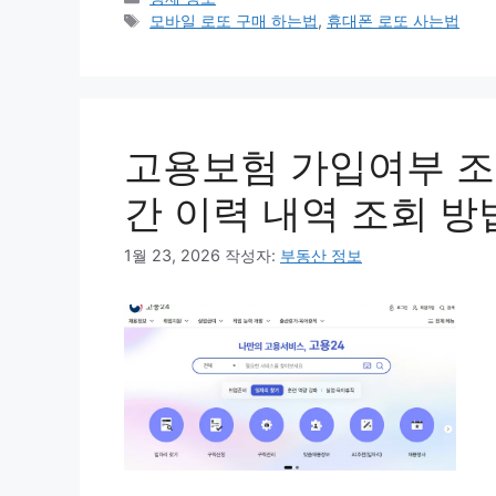
테
태
모바일 로또 구매 하는법
,
휴대폰 로또 사는법
고
그
리
고용보험 가입여부 조
간 이력 내역 조회 방
1월 23, 2026
작성자:
부동산 정보