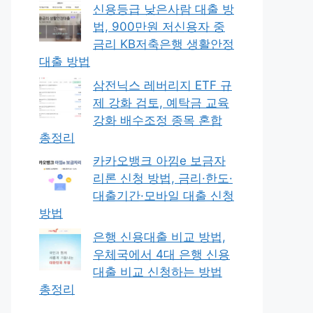
신용등급 낮은사람 대출 방
법, 900만원 저신용자 중
금리 KB저축은행 생활안정
대출 방법
삼전닉스 레버리지 ETF 규
제 강화 검토, 예탁금 교육
강화 배수조정 종목 혼합
총정리
카카오뱅크 아낌e 보금자
리론 신청 방법, 금리·한도·
대출기간·모바일 대출 신청
방법
은행 신용대출 비교 방법,
우체국에서 4대 은행 신용
대출 비교 신청하는 방법
총정리