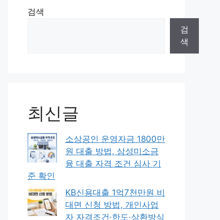
검색
검
색
최신글
소상공인 운영자금 1800만
원 대출 방법, 삼성미소금
융 대출 자격 조건 심사 기
준 확인
KB신용대출 1억7천만원 비
대면 신청 방법, 개인사업
자 자격조건·한도·상환방식