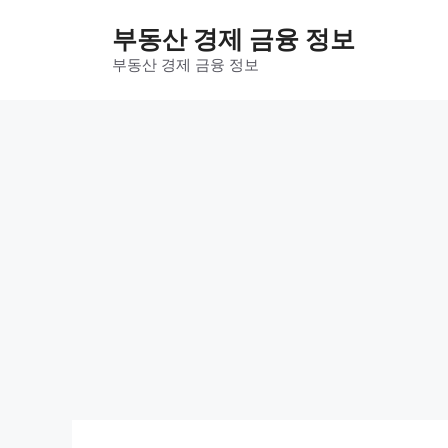
컨
부동산 경제 금융 정보
텐
츠
부동산 경제 금융 정보
로
건
너
뛰
기