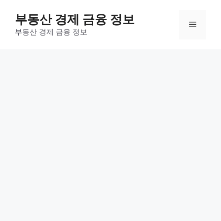
컨
부동산 경제 금융 정보
텐
메
츠
부동산 경제 금융 정보
로
뉴
건
너
뛰
기