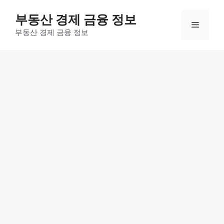
컨
부동산 경제 금융 정보
텐
메
츠
부동산 경제 금융 정보
로
뉴
건
너
뛰
기