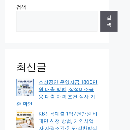
검색
검
색
최신글
소상공인 운영자금 1800만
원 대출 방법, 삼성미소금
융 대출 자격 조건 심사 기
준 확인
KB신용대출 1억7천만원 비
대면 신청 방법, 개인사업
자 자격조건·한도·상환방식