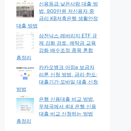
신용등급 낮은사람 대출 방
법, 900만원 저신용자 중
금리 KB저축은행 생활안정
대출 방법
삼전닉스 레버리지 ETF 규
제 강화 검토, 예탁금 교육
강화 배수조정 종목 혼합
총정리
카카오뱅크 아낌e 보금자
리론 신청 방법, 금리·한도·
대출기간·모바일 대출 신청
방법
은행 신용대출 비교 방법,
우체국에서 4대 은행 신용
대출 비교 신청하는 방법
총정리