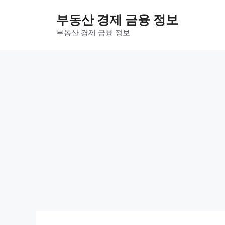
컨
부동산 경제 금융 정보
텐
츠
부동산 경제 금융 정보
로
건
너
뛰
기