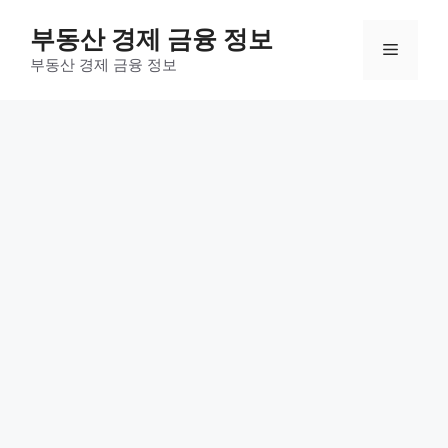
컨
부동산 경제 금융 정보
텐
메
츠
부동산 경제 금융 정보
로
뉴
건
너
뛰
기