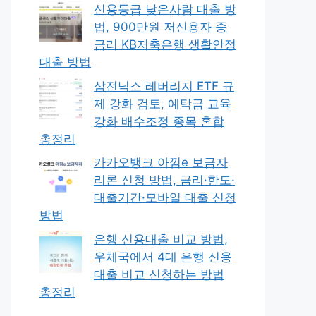
신용등급 낮은사람 대출 방
법, 900만원 저신용자 중
금리 KB저축은행 생활안정
대출 방법
삼전닉스 레버리지 ETF 규
제 강화 검토, 예탁금 교육
강화 배수조정 종목 혼합
총정리
카카오뱅크 아낌e 보금자
리론 신청 방법, 금리·한도·
대출기간·모바일 대출 신청
방법
은행 신용대출 비교 방법,
우체국에서 4대 은행 신용
대출 비교 신청하는 방법
총정리