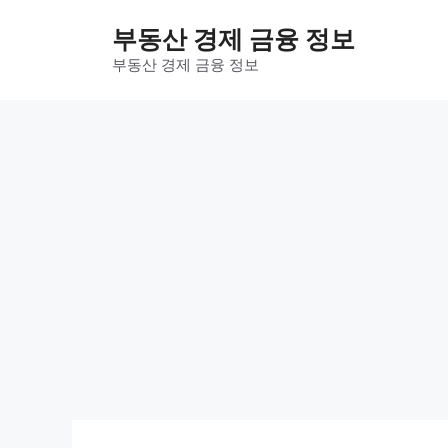
컨
부동산 경제 금융 정보
텐
츠
부동산 경제 금융 정보
로
건
너
뛰
기