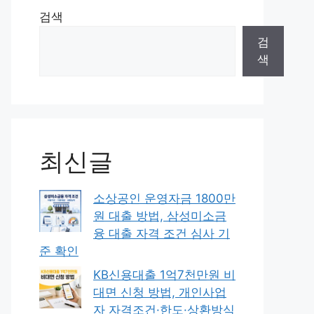
검색
검
색
최신글
소상공인 운영자금 1800만
원 대출 방법, 삼성미소금
융 대출 자격 조건 심사 기
준 확인
KB신용대출 1억7천만원 비
대면 신청 방법, 개인사업
자 자격조건·한도·상환방식